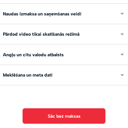
Ierīko savu digitālo veikalu, izvieto noderīgu saturu,
Naudas izmaksa un saņemšanas veidi
apraksti un pelni 24/7 atrodoties jebkur!
Pēc pirkuma, nauda un viso darījumi uzskaitās tavā lietotāja
Pārdod video tikai skatīšanās režīmā
kontā. Naudu vari pieprasīt saņemt uz IBAN kontu vai
Paypal.
Jā, var pārdot video tikai skatīšanās režīmā, bez
Angļu un citu valodu atbalsts
lejupielādes. Saturs ir pieejams tikai pircēja kontā, uzreiz
pēc samaksas veikšanas.
Saskarne ir pieejama angļu, spāņu un vācu valodā, lai vari
Meklēšana un meta dati
pārdot arī starptautiski!
Failiem var norādīt tagus un aprakstus. Ir AI teksta un
objektu atpazīšana. Meklētājs.
Sāc bez maksas