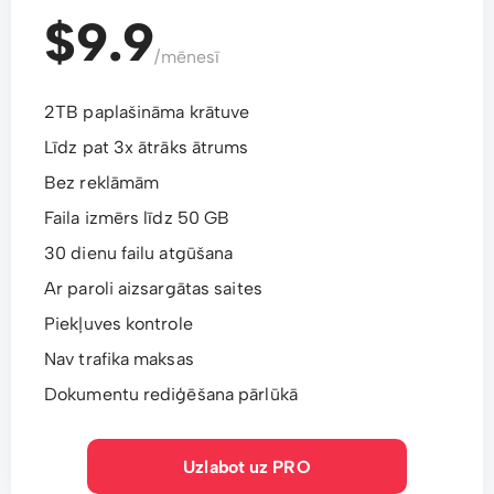
$9.9
/mēnesī
2TB paplašināma krātuve
Līdz pat 3x ātrāks ātrums
Bez reklāmām
Faila izmērs līdz 50 GB
30 dienu failu atgūšana
Ar paroli aizsargātas saites
Piekļuves kontrole
Nav trafika maksas
Dokumentu rediģēšana pārlūkā
Uzlabot uz PRO