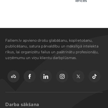
ierīces
Failiem.lv apvieno drošu glabāšanu, koplietošanu,
publicēšanu, satura pārvaldību un mākslīgā intelekta
rīkus, lai organizētu failus un paātrinātu profesionāļu,
uzņēmumu un viņu klientu darbplūsmas.
Darba sākšana