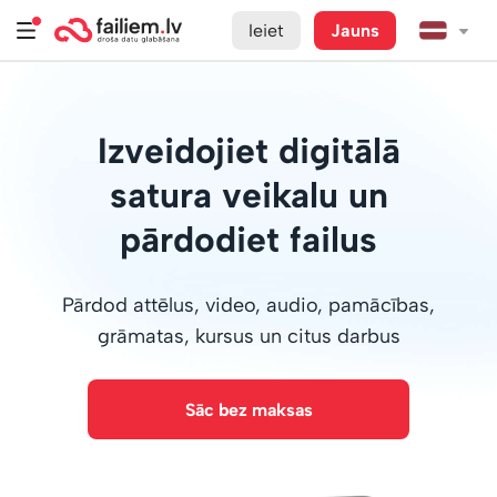
Ieiet
Jauns
Izveidojiet digitālā
satura veikalu un
pārdodiet failus
Pārdod attēlus, video, audio, pamācības,
grāmatas, kursus un citus darbus
Sāc bez maksas