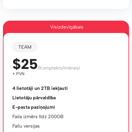
Visizdevīgākais
TEAM
$25
/Komplekts/mēnesī
+ PVN
4 lietotāji un 2TB iekļauti
Lietotāju pārvaldība
E-pasta paziņojumi
Faila izmērs līdz 200GB
Failu versijas