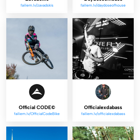
failiem.lv/zavadskis
failiem.lv/daydoseofhouse
Official CODE©
Officialexdabass
failiem.lv/OfficialCodeBike
failiem.lv/officialexdabass