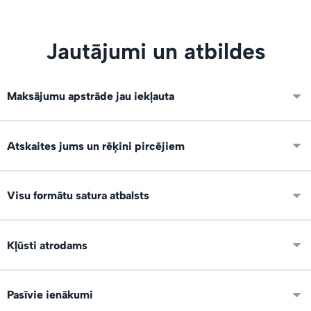
Jautājumi un atbildes
Maksājumu apstrāde jau iekļauta
Integrēti VISA, Mastercard un Swedbank maksājumi. Neko
Atskaites jums un rēķini pircējiem
papildus nevajag konfigurēt.
Ir pieejamas atskaites par visiem darījumiem un skatījumu,
Visu formātu satura atbalsts
pirkumu un lejupielāžu statistika. Eksports uz XLS par
periodu grāmatvedībai.
Mēs atbalstam visus failu formātus un izmērus: foto, video,
Kļūsti atrodams
audio, dokumentus, prezentācijas, grāmatas, vektorus un
citus veidus.
Mēs varam demonstrēt tavus produktus arī citiem servisa
Pasīvie ienākumi
lietotājiem publiskajā satura tirgū un sociālajos tīklos!