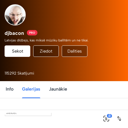
djbacon
PRO
Latvijas dīdžejs, kas miksē mūziku ballītēm un ne tikai.
Sekot
Ziedot
Dalīties
115292 Skatījumi
Info
Galerijas
Jaunākie
0
AI