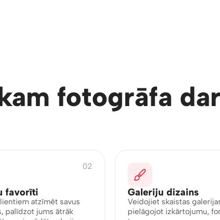
VISS NEPIECIEŠAMAIS VIENUVIET
kam fotogrāfa da
02
u favorīti
Galeriju dizains
klientiem atzīmēt savus
Veidojiet skaistas galerija
s, palīdzot jums ātrāk
pielāgojot izkārtojumu, fo