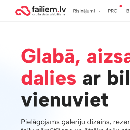
Risinājumi
PRO
B
Glabā, aizs
dalies
ar bi
vienuviet
Pielāgojams galeriju dizains, rezerv