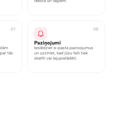
teksta un tagiem.
07
08
Paziņojumi
ielām
Ieslēdziet e-pasta paziņojumus
par tās
un uzziniet, kad jūsu faili tiek
skatīti vai lejupielādēti.