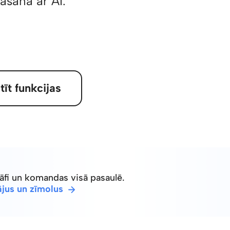
rašana ar AI.
īt funkcijas
āfi un komandas visā pasaulē.
ājus un zīmolus