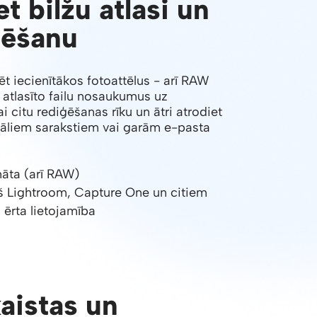
t bilžu atlasi un
ģēšanu
mēt iecienītākos fotoattēlus - arī RAW
et atlasīto failu nosaukumus uz
 citu rediģēšanas rīku un ātri atrodiet
uāliem sarakstiem vai garām e-pasta
māta (arī RAW)
š Lightroom, Capture One un citiem
 ērta lietojamība
kaistas un