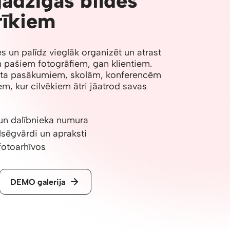
jadzīgās bildes
rīkiem
des un palīdz vieglāk organizēt un atrast
an pašiem fotogrāfiem, gan klientiem.
orta pasākumiem, skolām, konferencēm
em, kur cilvēkiem ātri jāatrod savas
un dalībnieka numura
lsēgvārdi un apraksti
fotoarhīvos
DEMO galerija