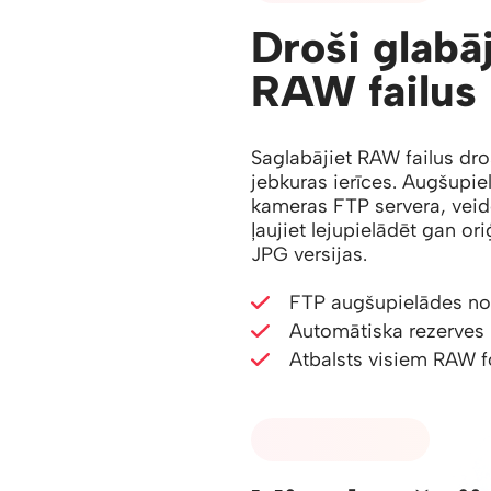
Droši glabāj
RAW failus
Saglabājiet RAW failus dro
jebkuras ierīces. Augšupiel
kameras FTP servera, veido
ļaujiet lejupielādēt gan o
JPG versijas.
FTP augšupielādes n
Automātiska rezerves 
Atbalsts visiem RAW 
02 - FAILU ATLASE