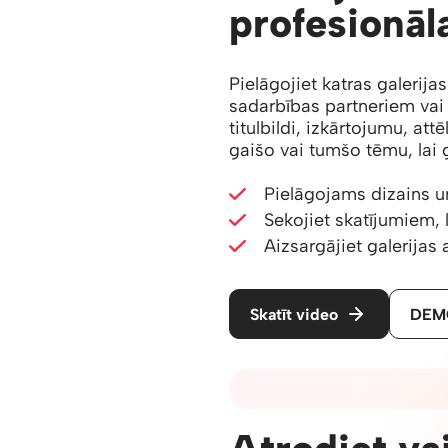
profesionāla
Pielāgojiet katras galerijas
sadarbības partneriem vai
titulbildi, izkārtojumu, att
gaišo vai tumšo tēmu, lai g
Pielāgojams dizains u
Sekojiet skatījumiem,
Aizsargājiet galerijas a
Skatīt video
DEMO
04 - MĀKSLĪGĀ INTELEKTA RĪ