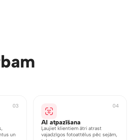
rbam
03
04
AI atpazīšana
s,
Ļaujiet klientiem ātri atrast
ntus un
vajadzīgos fotoattēlus pēc sejām,