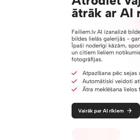
Atrodiet va
ātrāk ar AI 
Failiem.lv AI izanalizē bil
bildes lielās galerijās - g
Īpaši noderīgi kāzām, sp
un citiem lieliem notikumi
fotogrāfijas.
Atpazīšana pēc sejas 
Automātiski veidoti at
Ātra meklēšana lielos 
Vairāk par AI rīkiem
05 - PĀRDOŠANA