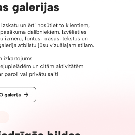
s galerijas
 izskatu un ērti nosūtiet to klientiem,
 pasākuma dalībniekiem. Izvēlieties
ēlu izmēru, fontus, krāsas, tekstus un
alerija atbilstu jūsu vizuālajam stilam.
n izkārtojums
 lejupielādēm un citām aktivitātēm
r paroli vai privātu saiti
 galerija
KI