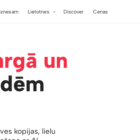
iznesam
Lietotnes
Discover
Cenas
argā un
ldēm
es kopijas, lielu