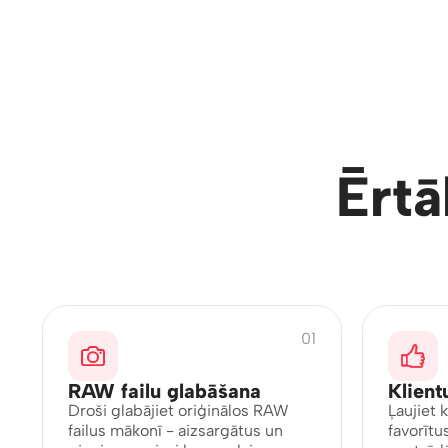
Ērtā
01
RAW failu glabāšana
Klient
Droši glabājiet oriģinālos RAW
Ļaujiet 
failus mākonī - aizsargātus un
favorītu