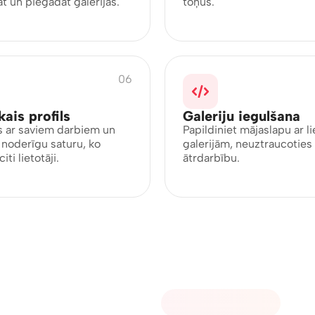
t un piegādāt galerijas.
toņus.
06
kais profils
Galeriju iegulšana
s ar saviem darbiem un
Papildiniet mājaslapu ar l
 noderīgu saturu, ko
galerijām, neuztraucoties 
iti lietotāji.
ātrdarbību.
01 - RAW ATBALSTS