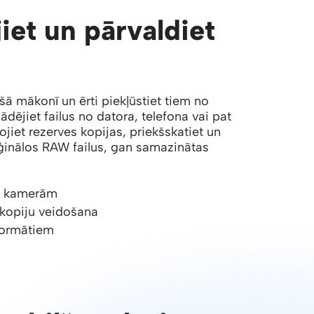
iet un pārvaldiet
šā mākonī un ērti piekļūstiet tiem no
ādējiet failus no datora, telefona vai pat
jiet rezerves kopijas, priekšskatiet un
riģinālos RAW failus, gan samazinātas
o kamerām
kopiju veidošana
formātiem