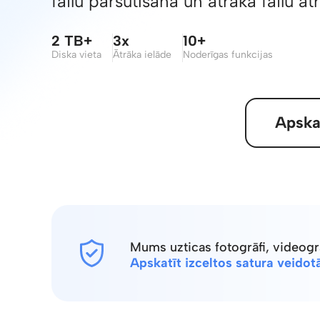
failu pārsūtīšana un ātrāka failu at
2 TB+
3x
10+
Diska vieta
Ātrāka ielāde
Noderīgas funkcijas
Iegūt PRO iespējas
Apskat
Mums uzticas fotogrāfi, videogr
Apskatīt izceltos satura veidot