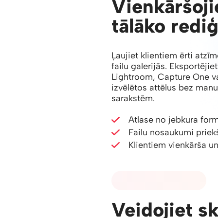
Vienkāršojie
tālāko redi
Ļaujiet klientiem ērti atzī
failu galerijās. Eksportēji
Lightroom, Capture One vai
izvēlētos attēlus bez man
sarakstēm.
Atlase no jebkura for
Failu nosaukumi priek
Klientiem vienkārša un
03 - GALERIJU DIZAINS
Veidojiet s