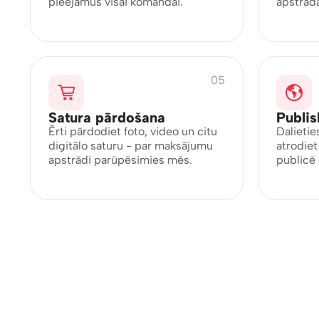
pieejamus visai komandai.
apstrādā
05
Satura pārdošana
Publis
Ērti pārdodiet foto, video un citu
Dalietie
digitālo saturu - par maksājumu
atrodiet
apstrādi parūpēsimies mēs.
publicē c