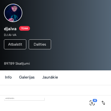
djaiva
TEAM
DJ AI-VA
Atbalstīt
Dalīties
89789 Skatījumi
Info
Galerijas
Jaunākie
0
AI