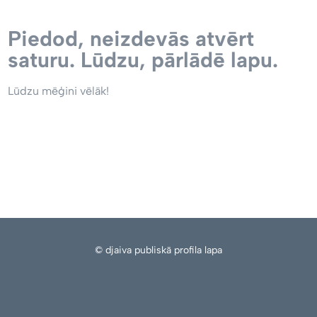
Piedod, neizdevās atvērt
saturu. Lūdzu, pārlādē lapu.
Lūdzu mēģini vēlāk!
© djaiva publiskā profila lapa