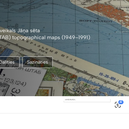
veikals Jāņa sēta
AB) topographical maps (1949–1991)
Dalīties
Sazināties
0
AI