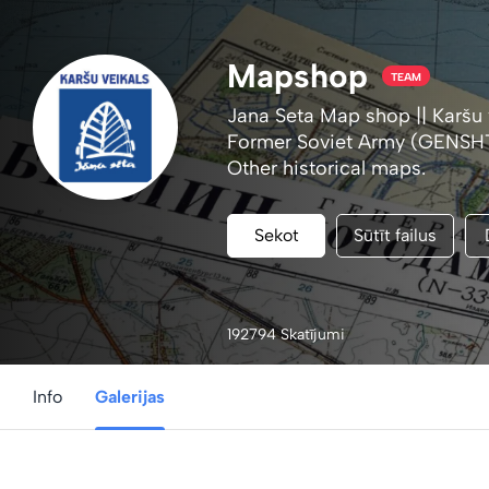
Mapshop
TEAM
Jana Seta Map shop || Karšu 
Former Soviet Army (GENSHT
Other historical maps
.
Sekot
Sūtīt failus
192794 Skatījumi
Info
Galerijas