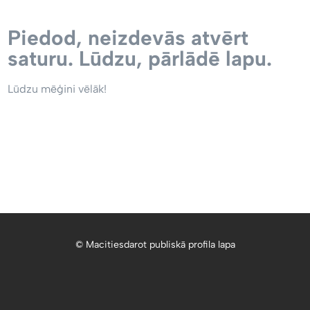
Piedod, neizdevās atvērt
saturu. Lūdzu, pārlādē lapu.
Lūdzu mēģini vēlāk!
© Macitiesdarot publiskā profila lapa