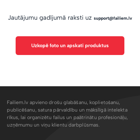
Jautājumu gadījumā raksti uz
support@failiem.lv
Uzkopē foto un apskati produktus
Failiem.lv apvieno drošu glabāšanu, koplietošanu,
publicēšanu, satura pārvaldību un mākslīgā intelekta
rīkus, lai organizētu failus un paātrinātu profesionāļu,
uzņēmumu un viņu klientu darbplūsmas.