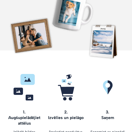
1.
2.
3.
Augšupielādējiet
Izvēlies un pielāgo
Saņem
attēlus
Ielādē bildes
Apskatiet produktus,
Saņemiet ar piegādi