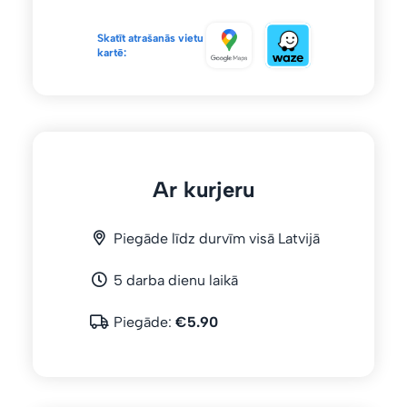
Skatīt atrašanās vietu
kartē:
Ar kurjeru
Piegāde līdz durvīm visā Latvijā
5 darba dienu laikā
Piegāde:
€5.90