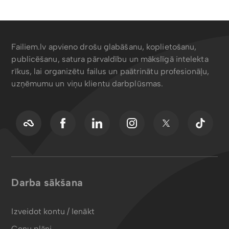
Failiem.lv apvieno drošu glabāšanu, koplietošanu,
publicēšanu, satura pārvaldību un mākslīgā intelekta
rīkus, lai organizētu failus un paātrinātu profesionāļu,
uzņēmumu un viņu klientu darbplūsmas.
Darba sākšana
Izveidot kontu / Ienākt
Cenu plāni