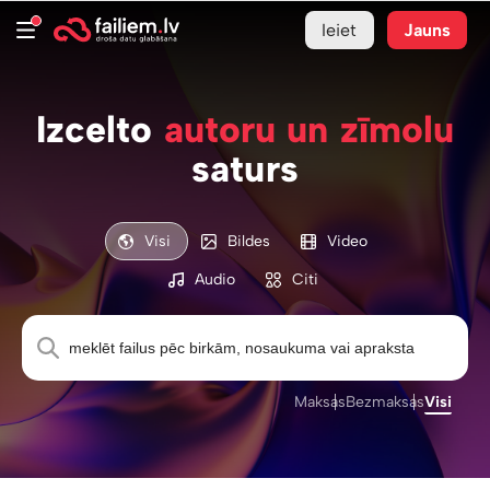
Ieiet
Jauns
Izcelto
autoru un zīmolu
saturs
Visi
Bildes
Video
Audio
Citi
Maksas
Bezmaksas
Visi