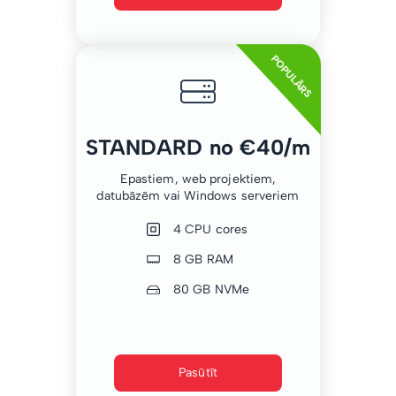
POPULĀRS
STANDARD no €40/m
Epastiem, web projektiem,
datubāzēm vai Windows serveriem
4 CPU cores
8 GB RAM
80 GB NVMe
Pasūtīt