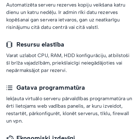
Automatizēta serveru rezerves kopiju veikšana katru
dienu un katru nedēļu. Ir admin rīki datu rezerves
kopēšanai gan servera ietvaros, gan uz neatkarīgu
risinājumu citā datu centrā vai citā valstī.
Resursu elastība
Varat uzlabot CPU, RAM, HDD konfigurāciju, atbilstoši
šī brīža vajadzībām, priekšlaicīgi neiegādājoties vai
nepārmaksājot par rezervi.
Gatava programmatūra
Iekļauta virtuālo serveru pārvaldības programmatūra un
ērti lietojams web vadības panelis, ar kuru izveidot,
restartēt, pārkonfigurēt, klonēt serverus, tīklu, firewall
un vpn.
Ekonomiski izdevīgi