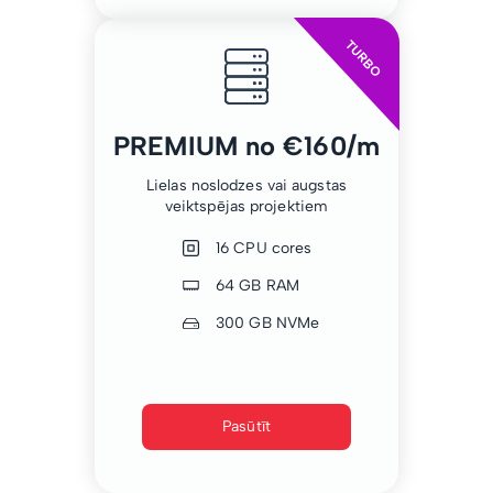
TURBO
PREMIUM no €160/m
Lielas noslodzes vai augstas
veiktspējas projektiem
16 CPU cores
64 GB RAM
300 GB NVMe
Pasūtīt