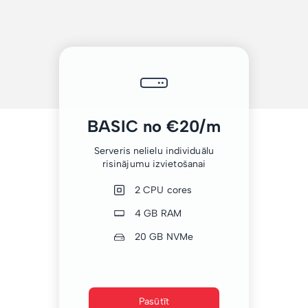
BASIC no €20/m
Serveris nelielu individuālu
risinājumu izvietošanai
2 CPU cores
4 GB RAM
20 GB NVMe
Pasūtīt