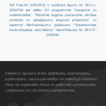
SIA Files.fm 2016.09.12 ir noslēdzis līgumu Nr. SKV-L-
2016/766 par dalību EU programmās “Izaugsme un
nodarbinātība”, “Palielināt augstas pievienotās vērtības
produktu un pakalpojumu eksporta proporciju” un
saņemot līdzfinansējumu pasākumā “Starptautiskās
konkurētspējas veicināšana”. Identifikācijas Nr. SKV-P-
2021/140.
Failiem.lv apvieno drošu glabāšanu, koplietošanu,
publicēšanu, satura pārvaldību un mākslīgā intelekta
rīkus, lai organizētu failus un paātrinātu profesionāļu,
uzņēmumu un viņu klientu darbplūsmas.