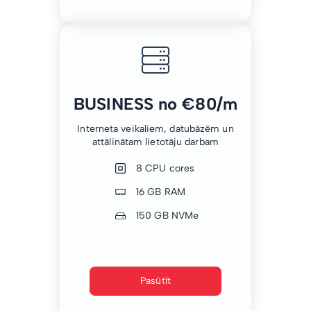
BUSINESS no €80/m
Interneta veikaliem, datubāzēm un
attālinātam lietotāju darbam
8 CPU cores
16 GB RAM
150 GB NVMe
Pasūtīt