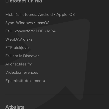
Lietotnes un rīki
Mobilās lietotnes:
Android
•
Apple iOS
Sync:
Windows • macOS
Failu konvertors:
PDF
•
MP4
WebDAV disks
FTP piekļuve
Failiem.lv Discover
AI chat.files.fm
Videokonferences
Eparakstīt dokumentu
Atbalsts