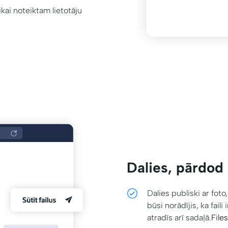
ikai noteiktam lietotāju
Dalies, pārdod 
Dalies publiski ar fot
būsi norādījis, ka faili
atradīs arī sadaļā.
File