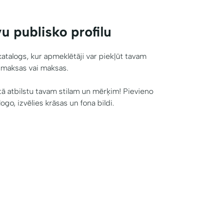
u publisko profilu
 katalogs, kur apmeklētāji var piekļūt tavam
zmaksas vai maksas.
i tā atbilstu tavam stilam un mērķim! Pievieno
logo, izvēlies krāsas un fona bildi.