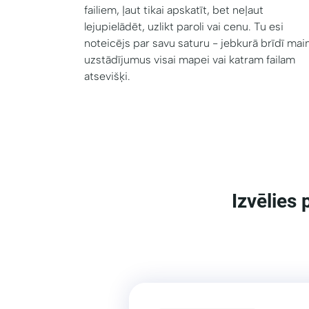
failiem, ļaut tikai apskatīt, bet neļaut
lejupielādēt, uzlikt paroli vai cenu. Tu esi
noteicējs par savu saturu - jebkurā brīdī main
uzstādījumus visai mapei vai katram failam
atsevišķi.
Izvēlies 