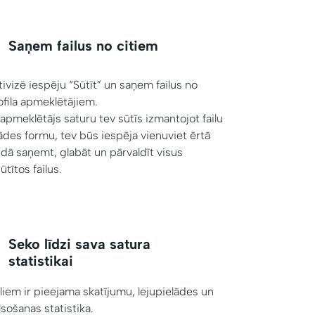
Saņem failus no citiem
tivizē iespēju “Sūtīt” un saņem failus no
ofila apmeklētājiem.
 apmeklētājs saturu tev sūtīs izmantojot failu
lādes formu, tev būs iespēja vienuviet ērtā
idā saņemt, glabāt un pārvaldīt visus
ūtītos failus.
Seko līdzi sava satura
statistikai
iliem ir pieejama skatījumu, lejupielādes un
lsošanas statistika.