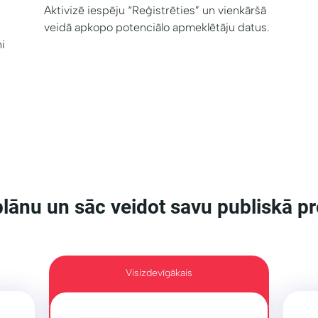
Aktivizē iespēju “Reģistrēties” un vienkāršā
veidā apkopo potenciālo apmeklētāju datus.
i
plānu un sāc veidot savu publiskā pr
Visizdevīgākais