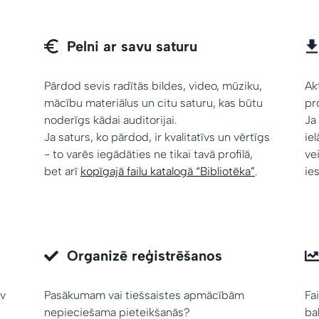
Pelni ar savu saturu
Pārdod sevis radītās bildes, video, mūziku,
Ak
mācību materiālus un citu saturu, kas būtu
pr
noderīgs kādai auditorijai.
Ja
Ja saturs, ko pārdod, ir kvalitatīvs un vērtīgs
ie
- to varēs iegādāties ne tikai tavā profilā,
ve
bet arī
kopīgajā failu katalogā “Bibliotēka”
.
ies
Organizē reģistrēšanos
ev
Pasākumam vai tiešsaistes apmācībām
Fa
nepieciešama pieteikšanās?
ba