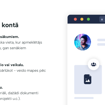
 kontā
pasākumiem.
iska vieta, kur apmeklētājs
em, gan senākiem
io vai veikalu.
i pārlūkot - veido mapes pēc
u.
riāli, dažādi dokumenti
rojekti u.c.).