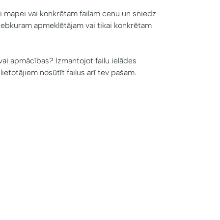
ai mapei vai konkrētam failam cenu un sniedz
 jebkuram apmeklētājam vai tikai konkrētam
i apmācības? Izmantojot failu ielādes
lietotājiem nosūtīt failus arī tev pašam.