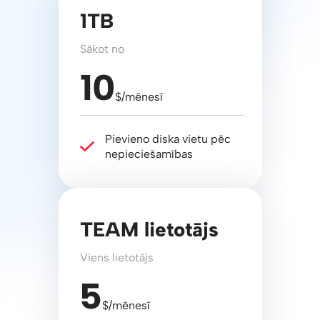
1TB
Sākot no
10
$/mēnesī
Pievieno diska vietu pēc
nepieciešamības
TEAM lietotājs
Viens lietotājs
5
$/mēnesī