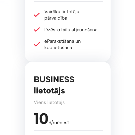
Vairāku lietotāju
pārvaldība
Dzēsto failu atjaunošana
eParakstīšana un
koplietošana
BUSINESS
lietotājs
Viens lietotājs
10
$/mēnesī