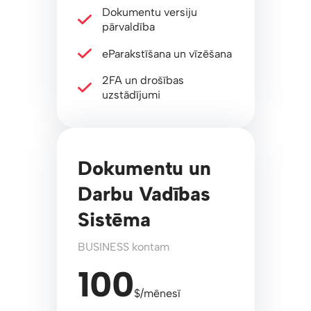
Dokumentu versiju
pārvaldība
eParakstīšana un vīzēšana
2FA un drošības
uzstādījumi
Dokumentu un
Darbu Vadības
Sistēma
BUSINESS kontam
100
$/mēnesī