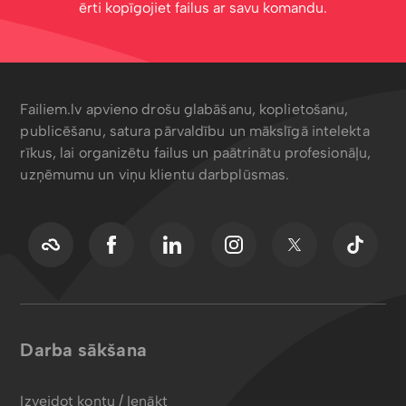
ērti kopīgojiet failus ar savu komandu.
Failiem.lv apvieno drošu glabāšanu, koplietošanu,
publicēšanu, satura pārvaldību un mākslīgā intelekta
rīkus, lai organizētu failus un paātrinātu profesionāļu,
uzņēmumu un viņu klientu darbplūsmas.
Darba sākšana
Izveidot kontu / Ienākt