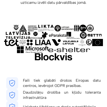
uzticamu izvēli datu pārvaldības jomā.
Faili tiek glabāti drošos Eiropas datu
centros, ievērojot GDPR prasības.
Daudzslāņu drošība un kļūdu toleranta
infrastruktūra
Uzlabota šifrēšana un droša autentifikācija