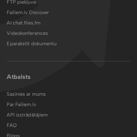
FTP piekļuve
Failiem.lv Discover
AI chat.files.fm
Videokonferences
Eparakstīt dokumentu
Atbalsts
Sazinies ar mums
Par Failiem.lv
API izstrādātājiem
FAQ
Blogs