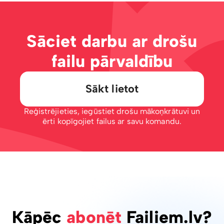
Sāciet darbu ar drošu
failu pārvaldību
Sākt lietot
Reģistrējieties, iegūstiet drošu mākoņkrātuvi un
ērti kopīgojiet failus ar savu komandu.
Kāpēc
abonēt
Failiem.lv?