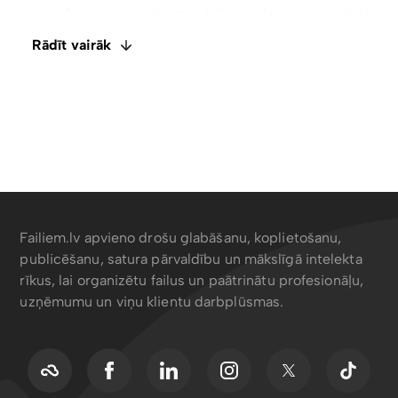
Integrēts E-paraksts. Komentāri un failu
ietagošana
Rādīt vairāk
Atspējot lejupielādes ar tikai skatīšanas piekļuvi
Failiem.lv apvieno drošu glabāšanu, koplietošanu,
publicēšanu, satura pārvaldību un mākslīgā intelekta
rīkus, lai organizētu failus un paātrinātu profesionāļu,
uzņēmumu un viņu klientu darbplūsmas.