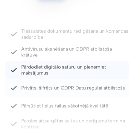
Antivīrusu skenēšana un GDPR atbilstoša
krātuve
Pārdodiet digitālo saturu un pieņemiet
maksājumus
Privāts, šifrēts un GDPR Datu regulai atbilstošs
Pārsūtiet lielus failus sākotnējā kvalitātē
Paroles aizsargātas saites un derīguma termiņa
kontrole
Atjaunojiet izdzēstos failus un failu versijas līdz
pat 5 gadiem