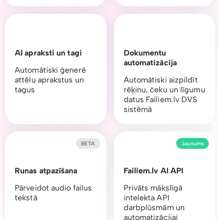
AI apraksti un tagi
Dokumentu
automatizācija
Automātiski ģenerē
attēlu aprakstus un
Automātiski aizpildīt
tagus
rēķinu, čeku un līgumu
datus Failiem.lv DVS
sistēmā
BETA
Jaunums
Runas atpazīšana
Failiem.lv AI API
Pārveidot audio failus
Privāts mākslīgā
tekstā
intelekta API
darbplūsmām un
automatizācijai