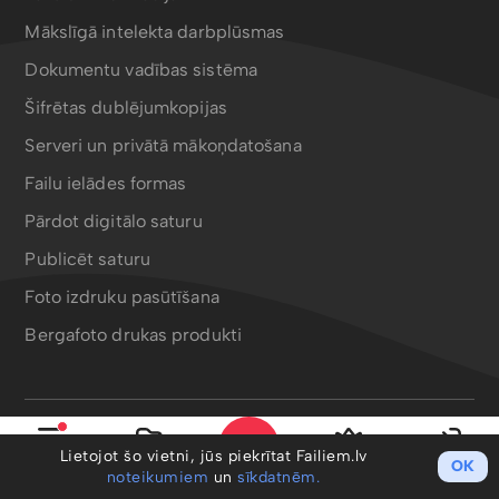
Mākslīgā intelekta darbplūsmas
Dokumentu vadības sistēma
Šifrētas dublējumkopijas
Serveri un privātā mākoņdatošana
Failu ielādes formas
Pārdot digitālo saturu
Publicēt saturu
Foto izdruku pasūtīšana
Bergafoto drukas produkti
Lietotnes un rīki
Lietojot šo vietni, jūs piekrītat Failiem.lv
OK
Izvēlne
Mani faili
PRO
Ieiet
noteikumiem
un
sīkdatnēm.