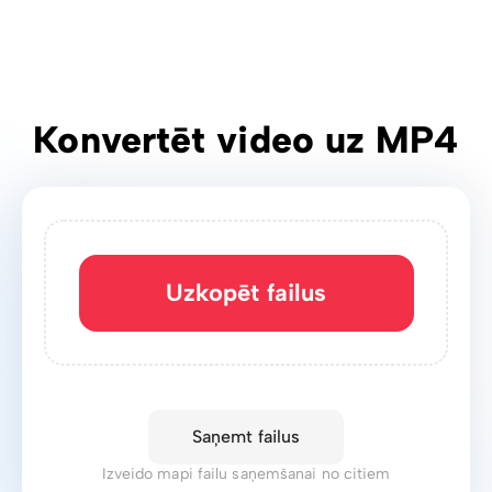
Konvertēt video uz MP4
Uzkopēt failus
Saņemt failus
Izveido mapi failu saņemšanai no citiem