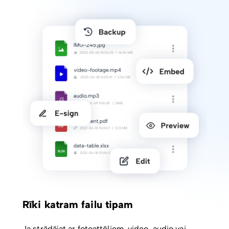
Rīki katram failu tipam
Ja strādājat ar fotoattēliem, video, audio vai