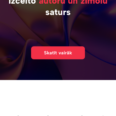
Izcelto
autoru un zīmolu
saturs
Skatīt vairāk