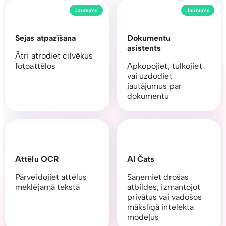
Jaunums
Jaunums
Sejas atpazīšana
Dokumentu
asistents
Ātri atrodiet cilvēkus
fotoattēlos
Apkopojiet, tulkojiet
vai uzdodiet
jautājumus par
dokumentu
Attēlu OCR
AI Čats
Pārveidojiet attēlus
Saņemiet drošas
meklējamā tekstā
atbildes, izmantojot
privātus vai vadošos
mākslīgā intelekta
modeļus