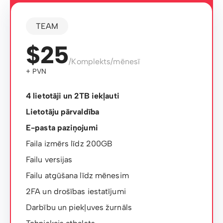
TEAM
$25
/Komplekts/mēnesī
+ PVN
4 lietotāji un 2TB iekļauti
Lietotāju pārvaldība
E-pasta paziņojumi
Faila izmērs līdz 200GB
Failu versijas
Failu atgūšana līdz mēnesim
2FA un drošības iestatījumi
Darbību un piekļuves žurnāls