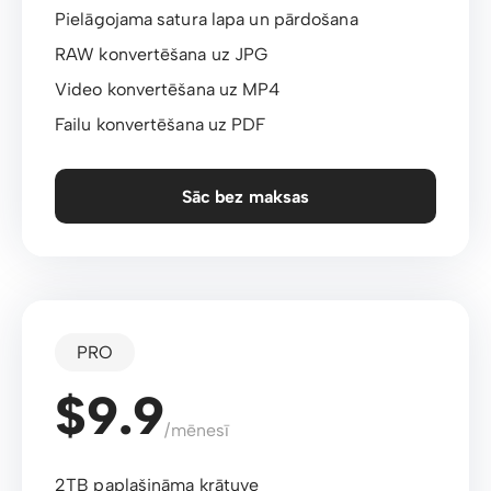
Pielāgojama satura lapa un pārdošana
RAW konvertēšana uz JPG
Video konvertēšana uz MP4
Failu konvertēšana uz PDF
Sāc bez maksas
PRO
$9.9
/mēnesī
2TB paplašināma krātuve